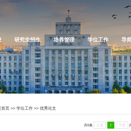
设
研究生招生
培养管理
学位工作
导
页首页
>>
学位工作
>>
优秀论文
共0条
上页
1
下页